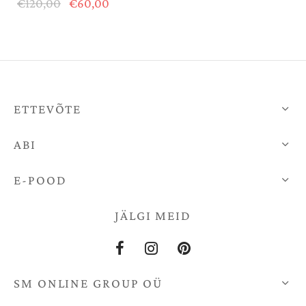
Algne
Praegune
€
120,00
€
60,00
hind oli:
hind on:
DIST KOMBOD
hind oli:
hind on:
€120,00.
€60,00.
€120,00.
€60,00.
DIGANID
KEKAARDID
ETTEVÕTE
ABI
E-POOD
JÄLGI MEID
SM ONLINE GROUP OÜ