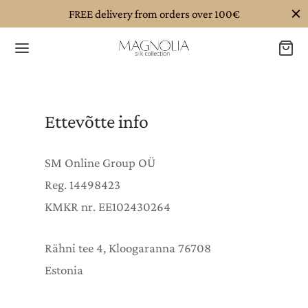
FREE delivery from orders over 100€
Ettevõtte info
Tagasi
Tagasi
Tagasi
SM Online Group OÜ
E KOLLEKTSIOON
TALOOG
DIST VOODIPESU
Reg. 14498423
KMKR nr. EE102430264
loog
DIST JUUKSEKUMMID
DIST PADJAPÜÜRID
KUUM!
Rähni tee 4, Kloogaranna 76708
DIST VOODIPESU
DIST TEKIKOTID
Estonia
DIST PEAPAELAD
DIST VOODILINAD