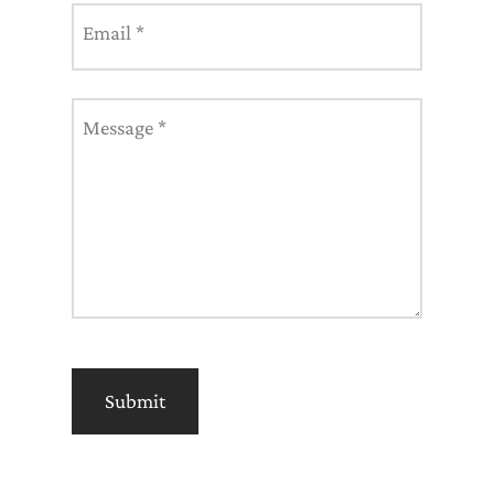
DIST KOMBOD
Email
*
DIGANID
Message
*
KEKAARDID