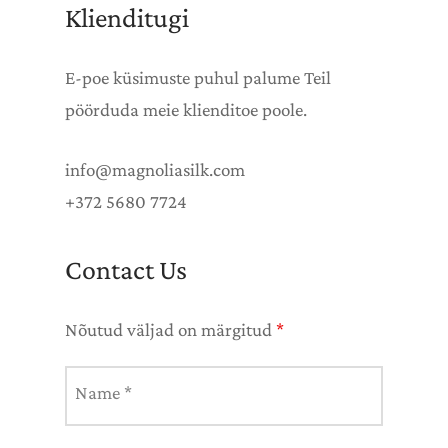
Klienditugi
DIST SILMAMASKID
E-poe küsimuste puhul palume Teil
IST SALLID
pöörduda meie klienditoe poole.
DIST TOPID
info@magnoliasilk.com
+372 5680 7724
IST KLEIDID
Contact Us
DIST ÖÖSÄRGID
Nõutud väljad on märgitud
*
DIST PIDŽAAMAD
Name
*
DIST HOMMIKUMANTLID