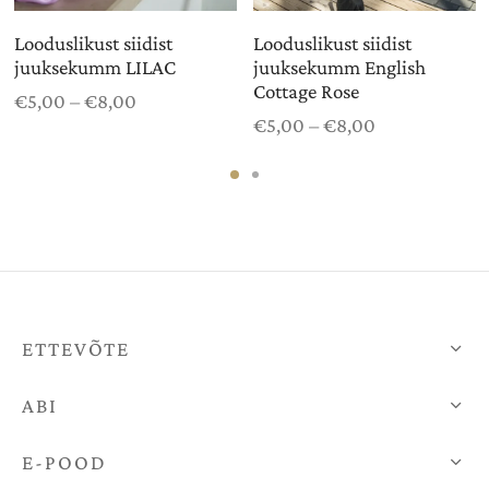
Looduslikust siidist
Looduslikust siidist
juuksekumm LILAC
juuksekumm English
Cottage Rose
mik:
Hinnavahemik:
€
5,00
–
€
8,00
Hinnavahemi
i
€5,00 kuni
€
5,00
–
€
8,00
€5,00 kuni
€8,00
€8,00
ETTEVÕTE
ABI
E-POOD