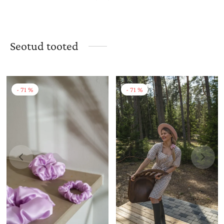
Seotud tooted
-
71
%
-
71
%