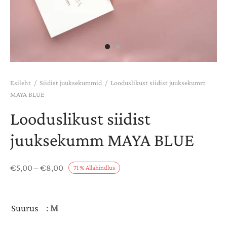
DIST KOMBOD
DIGANID
KEKAARDID
Esileht
/
Siidist juuksekummid
/
Looduslikust siidist juuksekumm
MAYA BLUE
Looduslikust siidist
juuksekumm MAYA BLUE
Hinnavahemik:
€
5,00
–
€
8,00
71
%
Allahindlus
€5,00 kuni
€8,00
Suurus
: M