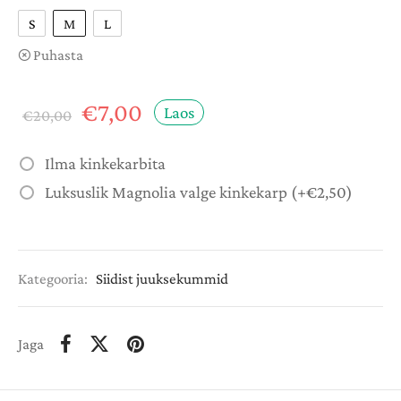
S
M
L
Puhasta
Algne
Praegune
€
7,00
Laos
€
20,00
hind
hind on:
oli:
€7,00.
Ilma kinkekarbita
€20,00.
Luksuslik Magnolia valge kinkekarp
(+
€
2,50
)
Kategooria:
Siidist juuksekummid
Jaga