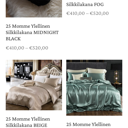
JAKORTIT
Silkkilakana FOG
Hintaluo
€
410,00
–
€
520,00
€410,00 
25 Momme Ylellinen
€520,00
Silkkilakana MIDNIGHT
BLACK
Hintaluokka:
€
410,00
–
€
520,00
€410,00 -
€520,00
25 Momme Ylellinen
25 Momme Ylellinen
Silkkilakana BEIGE