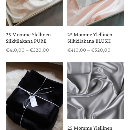
KKISET PÄÄNAUHAT
UUSI
KKIHUIVIT
UUSI
25 Momme Ylellinen
25 Momme Ylellinen
Silkkilakana PURE
Silkkilakana BLUSH
KKIMEKOT
Hintaluokka:
Hintaluo
€
410,00
–
€
520,00
€
410,00
–
€
520,00
€410,00 -
€410,00 
€520,00
€520,00
KKI YÖASUT
KKI PYJAMAT
KKI AAMUTAKIT
KKI PAKETIT
25 Momme Ylellinen