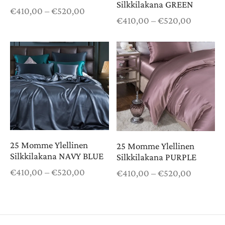
Silkkilakana GREEN
Hintaluokka:
€
410,00
–
€
520,00
Hintaluo
€
410,00
–
€
520,00
€410,00 -
€410,00 
€520,00
€520,00
25 Momme Ylellinen
25 Momme Ylellinen
Silkkilakana NAVY BLUE
Silkkilakana PURPLE
Hintaluokka:
Hintaluo
€
410,00
–
€
520,00
€
410,00
–
€
520,00
€410,00 -
€410,00 
€520,00
€520,00