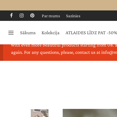
Par mums
Sazinies
Sākums
Kolekcija
ATLAIDES LĪDZ PAT -50
Thank you for visiting our store. We are on holidays 
with even more beautiful products starting from 08. a
again. For any questions, please, contact us at info@