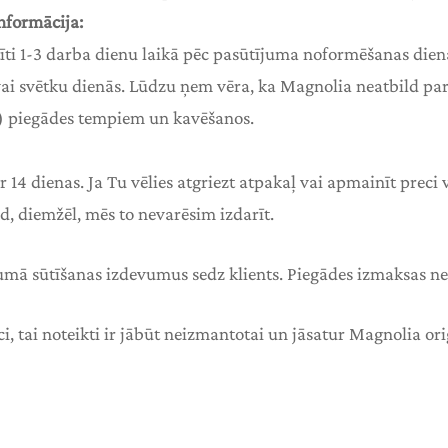
nformācija:
ūtīti 1-3 darba dienu laikā pēc pasūtījuma noformēšanas dien
 vai svētku dienās. Lūdzu ņem vēra, ka Magnolia neatbild p
 piegādes tempiem un kavēšanos.
ir 14 dienas. Ja Tu vēlies atgriezt atpakaļ vai apmainīt preci
d, diemžēl, mēs to nevarēsim izdarīt.
umā sūtīšanas izdevumus sedz klients. Piegādes izmaksas net
ci, tai noteikti ir jābūt neizmantotai un jāsatur Magnolia or