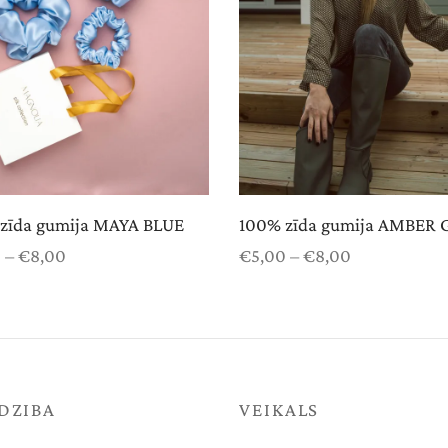
zīda gumija MAYA BLUE
100% zīda gumija AMBER
Price
Price
0
–
€
8,00
€
5,00
–
€
8,00
range:
range:
 options
Select options
€5,00
€5,00
through
through
€8,00
€8,00
DZIBA
VEIKALS