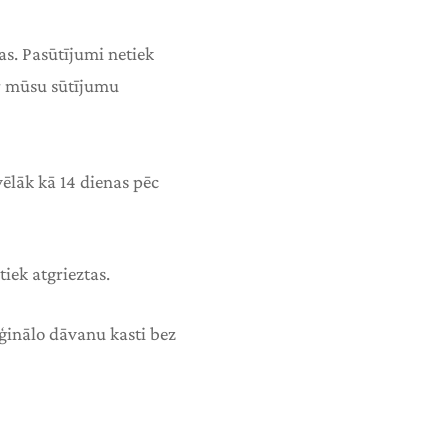
as. Pasūtījumi netiek
ar mūsu sūtījumu
 vēlāk kā 14 dienas pēc
iek atgrieztas.
iģinālo dāvanu kasti bez