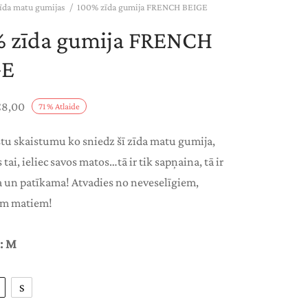
īda matu gumijas
/
100% zīda gumija FRENCH BEIGE
 zīda gumija FRENCH
GE
Price
€
8,00
71
%
Atlaide
range:
stu skaistumu ko sniedz šī zīda matu gumija,
€5,00
 tai, ieliec savos matos…tā ir tik sapņaina, tā ir
through
a un patīkama! Atvadies no neveselīgiem,
€8,00
em matiem!
: M
S