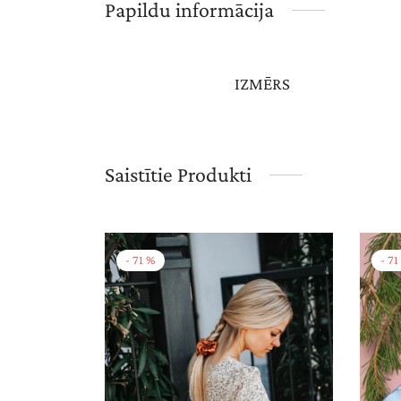
Papildu informācija
IZMĒRS
Saistītie Produkti
-
71
%
-
71