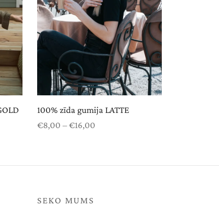
 GOLD
100% zīda gumija LATTE
Price
€
8,00
–
€
16,00
range:
Select options
€8,00
through
€16,00
SEKO MUMS