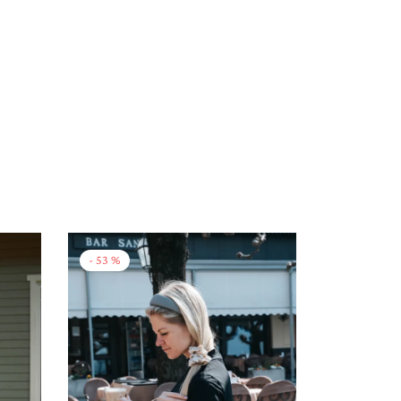
-
53
%