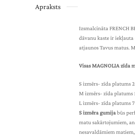
Apraksts
Izsmalcināta FRENCH BE
dāvanu kaste ir iekļauta
atjaunos Tavus matus. M
Visas MAGNOLIA zīda ma
S izmērs- zīda platums 
M izmērs- zīda platums
L izmērs- zīda platums 
S izmēra gumija
būs perf
matu sakārtojumiem, a
nesavaldāmiem matiem, k