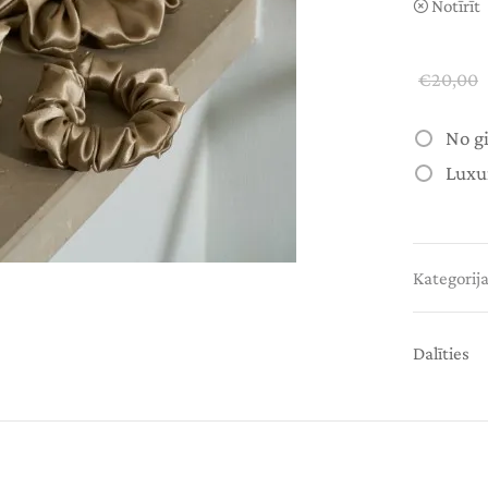
Notīrīt
€
20,00
No g
Luxu
Kategorij
Dalīties