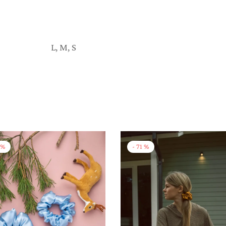
L, M, S
%
-
71
%