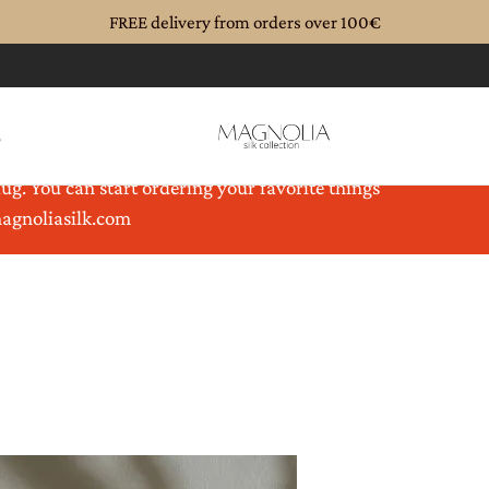
FREE delivery from orders over 100€
%
until 08.08.2026. Magnolia is coming back to you
ug. You can start ordering your favorite things
magnoliasilk.com