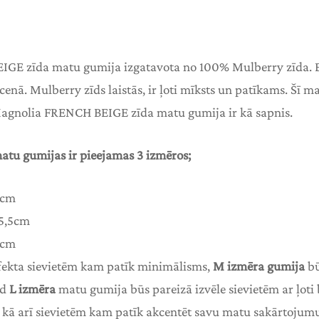
IGE zīda matu gumija izgatavota no 100% Mulberry zīda
 cenā. Mulberry zīds laistās, ir ļoti mīksts un patīkams. Šī 
agnolia FRENCH BEIGE zīda matu gumija ir kā sapnis.
tu gumijas ir pieejamas 3 izmēros;
2cm
 5,5cm
7cm
ekta sievietēm kam patīk minimālisms,
M izmēra gumija
bū
nd
L izmēra
matu gumija būs pareizā izvēle sievietēm ar ļoti
ā arī sievietēm kam patīk akcentēt savu matu sakārtojumu