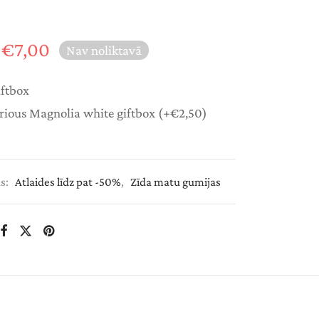
Original
Current
€
7,00
Nav noliktavā
price
price is:
was:
€7,00.
iftbox
€20,00.
rious Magnolia white giftbox
(+
€
2,50
)
as:
Atlaides līdz pat -50%
,
Zīda matu gumijas