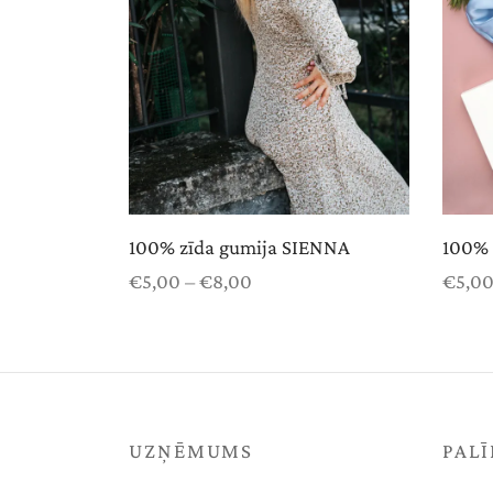
100% zīda gumija SIENNA
100% 
Price
€
5,00
–
€
8,00
€
5,0
range:
Select options
Select
€5,00
through
€8,00
UZŅĒMUMS
PALĪ