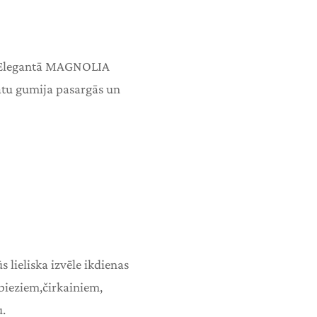
. Elegantā MAGNOLIA
matu gumija pasargās un
s lieliska izvēle ikdienas
 bieziem,čirkainiem,
.